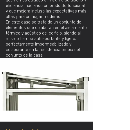
que hemos cuidado al máximo su diseño y
eficiencia, haciendo un producto funcional
y que mejora incluso las expectativas más
altas para un hogar moderno.
En este caso se trata de un conjunto de
elementos que colaboran en el aislamiento
térmico y acústico del edificio, siendo al
mismo tiempo auto-portante y ligero,
perfectamente impermeabilizado y
colaborante en la resistencia propia del
conjunto de la casa.