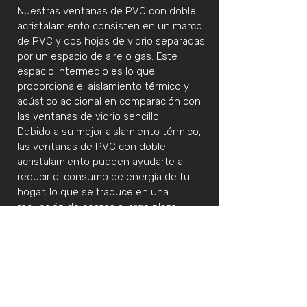
Nuestras ventanas de PVC con doble
acristalamiento consisten en un marco
de PVC y dos hojas de vidrio separadas
por un espacio de aire o gas. Este
espacio intermedio es lo que
proporciona el aislamiento térmico y
acústico adicional en comparación con
las ventanas de vidrio sencillo.
Debido a su mejor aislamiento térmico,
las ventanas de PVC con doble
acristalamiento pueden ayudarte a
reducir el consumo de energía de tu
hogar, lo que se traduce en una
reducción de costos a largo plazo.
Además, el ahorro de energía también
es una contribución positiva para el
medio ambiente.
Además, las ventanas de PVC con
doble acristalamiento también ofrecen
mayor seguridad en comparación con