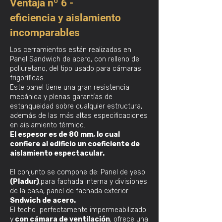
Ventaja nº 6 -
eficiencia y aislamiento
incomparables
Los cerramientos están realizados en
Panel Sandwich de acero, con relleno de
poliuretano, del tipo usado para cámaras
frigoríficas.
Este panel tiene una gran resistencia
mecánica y plenas garantías de
estanqueidad sobre cualquier estructura,
además de las más altas especificaciones
en aislamiento térmico.
El espesor es de 80 mm, lo cual
confiere al edificio un coeficiente de
aislamiento espectacular.
El conjunto se compone de: Panel de yeso
(Pladur)
,para fachada interna y divisiones
de la casa, panel de fachada exterior
Sndwich de acero.
El techo perfectamente impermeabilizado
y
con cámara de ventilación
, ofrece una